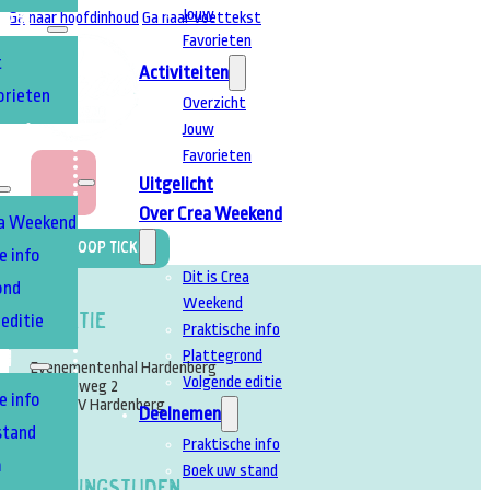
Jouw
Ga naar hoofdinhoud
Ga naar voettekst
TEN
Favorieten
t
Activiteiten
orieten
Overzicht
Jouw
T
A
Favorieten
Uitgelicht
Over Crea Weekend
ea Weekend
Koop Ticket
e info
Dit is Crea
ond
Weekend
Locatie
editie
Praktische info
Plattegrond
EN
Evenementenhal Hardenberg
Volgende editie
Energieweg 2
e info
7772 TV Hardenberg
Deelnemen
stand
Praktische info
m
Boek uw stand
Openingstijden