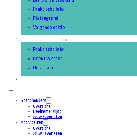
Praktische info
Plattegrond
Volgende editie
DEELNEMEN
Praktische info
Boek uw stand
Ons Team
CONTACT
Standhouders
Overzicht
Deelnemerslijst
Jouw Favorieten
Activiteiten
Overzicht
Jouw Favorieten