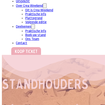
Uitgelicht
Over Crea Weekend
Dit is Crea Weekend
Praktische info
Plattegrond
Volgende editie
Deelnemen
Praktische info
Boek uw stand
Ons Team
Contact
Koop Ticket
Standhouders