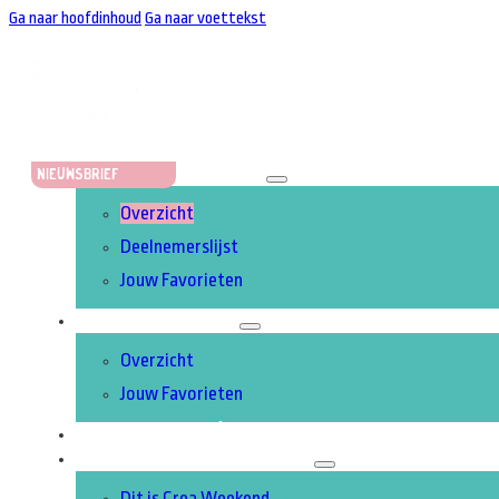
Ga naar hoofdinhoud
Ga naar voettekst
STANDHOUDERS
Nieuwsbrief
Overzicht
Deelnemerslijst
Jouw Favorieten
ACTIVITEITEN
Overzicht
Jouw Favorieten
UITGELICHT
OVER CREA WEEKEND
Dit is Crea Weekend