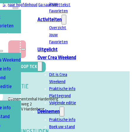
Jouw
Ga naar hoofdinhoud
Ga naar voettekst
TEN
Favorieten
t
Activiteiten
orieten
Overzicht
Jouw
T
A
Favorieten
Uitgelicht
Over Crea Weekend
ea Weekend
Koop Ticket
e info
Dit is Crea
ond
Weekend
Locatie
editie
Praktische info
Plattegrond
EN
Evenementenhal Hardenberg
Volgende editie
Energieweg 2
e info
7772 TV Hardenberg
Deelnemen
stand
Praktische info
m
Boek uw stand
Openingstijden