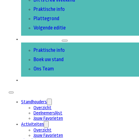
Praktische info
Plattegrond
Volgende editie
DEELNEMEN
Praktische info
Boek uw stand
Ons Team
CONTACT
Standhouders
Overzicht
Deelnemerslijst
Jouw Favorieten
Activiteiten
Overzicht
Jouw Favorieten