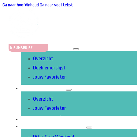
Ga naar hoofdinhoud
Ga naar voettekst
STANDHOUDERS
Nieuwsbrief
Overzicht
Deelnemerslijst
Jouw Favorieten
ACTIVITEITEN
Overzicht
Jouw Favorieten
UITGELICHT
OVER CREA WEEKEND
Dit is Crea Weekend