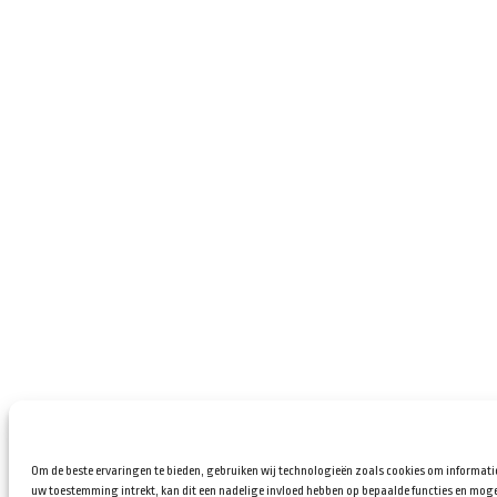
Om de beste ervaringen te bieden, gebruiken wij technologieën zoals cookies om informatie
uw toestemming intrekt, kan dit een nadelige invloed hebben op bepaalde functies en moge