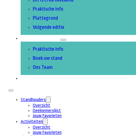
Praktische info
Plattegrond
Volgende editie
DEELNEMEN
Praktische info
Boek uw stand
Ons Team
CONTACT
Standhouders
Overzicht
Deelnemerslijst
Jouw Favorieten
Activiteiten
Overzicht
Jouw Favorieten