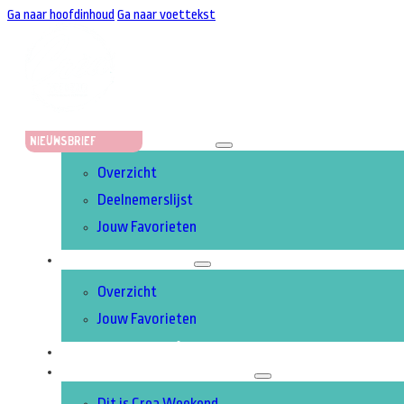
Ga naar hoofdinhoud
Ga naar voettekst
STANDHOUDERS
Nieuwsbrief
Overzicht
Deelnemerslijst
Jouw Favorieten
ACTIVITEITEN
Overzicht
Jouw Favorieten
UITGELICHT
OVER CREA WEEKEND
Dit is Crea Weekend