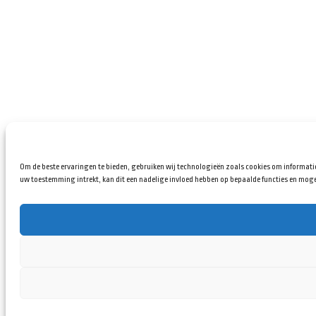
Om de beste ervaringen te bieden, gebruiken wij technologieën zoals cookies om informatie
uw toestemming intrekt, kan dit een nadelige invloed hebben op bepaalde functies en moge