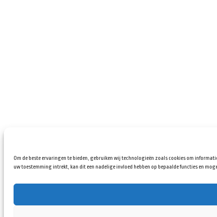
Om de beste ervaringen te bieden, gebruiken wij technologieën zoals cookies om informatie
uw toestemming intrekt, kan dit een nadelige invloed hebben op bepaalde functies en moge