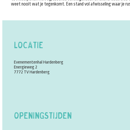
weet nooit wat je tegenkomt. Een stand vol afwisseling waar je rus
Locatie
Evenementenhal Hardenberg
Energieweg 2
7772 TV Hardenberg
Openingstijden