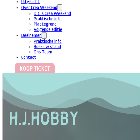
Uitgelicht
Over Crea Weekend
Dit is Crea Weekend
Praktische info
Plattegrond
Volgende editie
Deelnemen
Praktische info
Boek uw stand
Ons Team
Contact
Koop Ticket
H.J.HOBBY