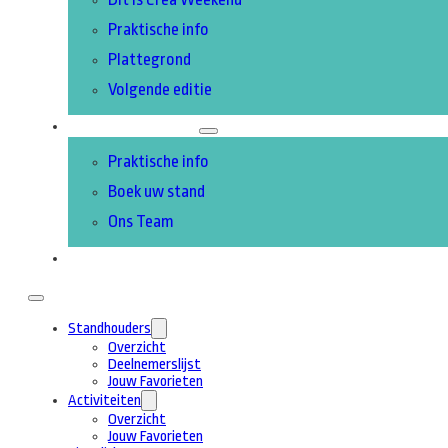
Praktische info
Plattegrond
Volgende editie
DEELNEMEN
Praktische info
Boek uw stand
Ons Team
CONTACT
Standhouders
Overzicht
Deelnemerslijst
Jouw Favorieten
Activiteiten
Overzicht
Jouw Favorieten