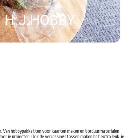
gaan. Van hobbypakketten voor kaarten maken en borduurmaterialen
oor je projecten. Ook de verrassings­tassen maken het extra leuk, je