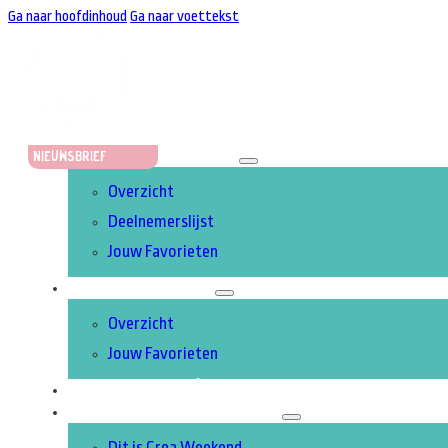
Ga naar hoofdinhoud
Ga naar voettekst
STANDHOUDERS
Nieuwsbrief
Overzicht
Deelnemerslijst
Jouw Favorieten
ACTIVITEITEN
Overzicht
Jouw Favorieten
UITGELICHT
OVER CREA WEEKEND
Dit is Crea Weekend