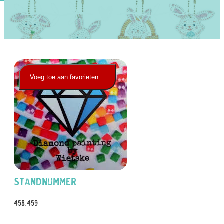
Ons Team
Contact
Voeg toe aan favorieten
Standnummer
458,459