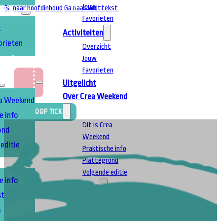
Jouw
Ga naar hoofdinhoud
Ga naar voettekst
TEN
Favorieten
t
Activiteiten
orieten
Overzicht
Jouw
T
A
Favorieten
Uitgelicht
Over Crea Weekend
ea Weekend
Koop Ticket
e info
Dit is Crea
ond
Weekend
editie
Praktische info
Plattegrond
EN
Volgende editie
e info
Deelnemen
stand
Praktische info
m
Boek uw stand