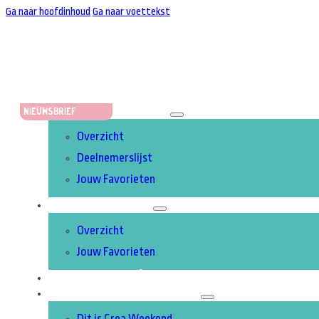
Ga naar hoofdinhoud
Ga naar voettekst
STANDHOUDERS
Nieuwsbrief
Overzicht
Deelnemerslijst
Jouw Favorieten
ACTIVITEITEN
Overzicht
Jouw Favorieten
UITGELICHT
OVER CREA WEEKEND
Dit is Crea Weekend