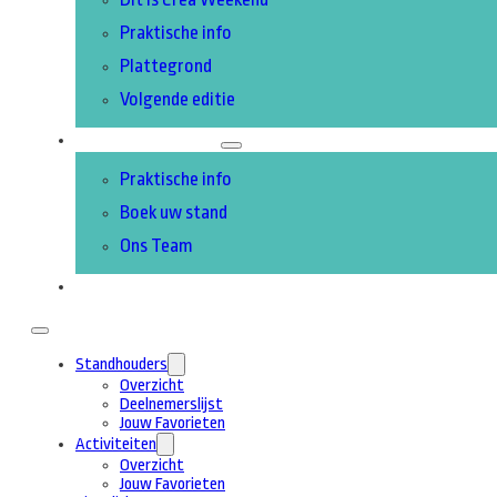
Praktische info
Plattegrond
Volgende editie
DEELNEMEN
Praktische info
Boek uw stand
Ons Team
CONTACT
Standhouders
Overzicht
Deelnemerslijst
Jouw Favorieten
Activiteiten
Overzicht
Jouw Favorieten