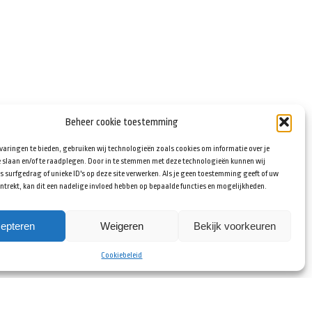
Beheer cookie toestemming
varingen te bieden, gebruiken wij technologieën zoals cookies om informatie over je
 slaan en/of te raadplegen. Door in te stemmen met deze technologieën kunnen wij
 surfgedrag of unieke ID's op deze site verwerken. Als je geen toestemming geeft of uw
trekt, kan dit een nadelige invloed hebben op bepaalde functies en mogelijkheden.
epteren
Weigeren
Bekijk voorkeuren
Cookiebeleid