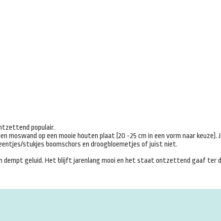
ontzettend populair.
gen moswand op een mooie houten plaat (20 -25 cm in een vorm naar keuze). J
eentjes/stukjes boomschors en droogbloemetjes of juist niet.
dempt geluid. Het blijft jarenlang mooi en het staat ontzettend gaaf ter d