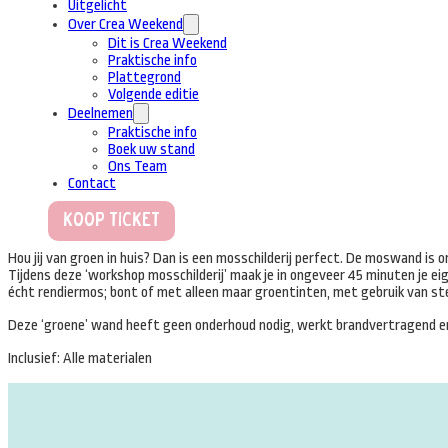
Uitgelicht
Over Crea Weekend
Dit is Crea Weekend
Praktische info
Plattegrond
Volgende editie
Deelnemen
Praktische info
Boek uw stand
Ons Team
Contact
Koop Ticket
Hou jij van groen in huis? Dan is een mosschilderij perfect. De moswand is 
Tijdens deze ‘workshop mosschilderij’ maak je in ongeveer 45 minuten je ei
écht rendiermos; bont of met alleen maar groentinten, met gebruik van st
Deze ‘groene’ wand heeft geen onderhoud nodig, werkt brandvertragend en 
Inclusief: Alle materialen