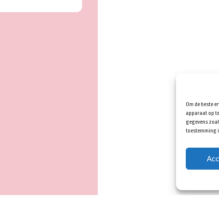
Om de beste er
apparaat op te
gegevens zoals
toestemming in
Acc