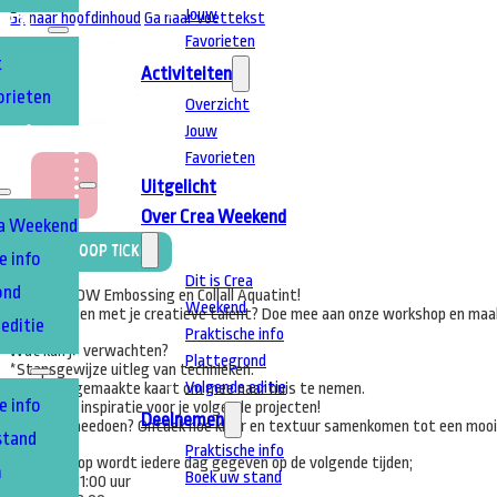
Jouw
Ga naar hoofdinhoud
Ga naar voettekst
TEN
Favorieten
t
Activiteiten
orieten
Overzicht
Jouw
T
A
Favorieten
Uitgelicht
Over Crea Weekend
ea Weekend
Koop Ticket
e info
Dit is Crea
ond
Ontdek WOW Embossing en Collall Aquatint!
Weekend
Wil jij stralen met je creatieve talent? Doe mee aan onze workshop en m
editie
Praktische info
Wat kun je verwachten?
Plattegrond
EN
*Stapsgewijze uitleg van technieken.
Volgende editie
*Een handgemaakte kaart om mee naar huis te nemen.
e info
*Eindeloze inspiratie voor je volgende projecten!
Deelnemen
Waarom meedoen? Ontdek hoe kleur en textuur samenkomen tot een mooi resul
stand
Praktische info
De workshop wordt iedere dag gegeven op de volgende tijden;
m
Boek uw stand
10:00 tot 11:00 uur