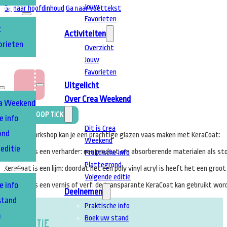
Jouw
Ga naar hoofdinhoud
Ga naar voettekst
TEN
Favorieten
t
Activiteiten
orieten
Overzicht
Jouw
T
A
Favorieten
Uitgelicht
Over Crea Weekend
ea Weekend
Koop Ticket
e info
Dit is Crea
ond
Bij deze workshop kan je een prachtige glazen vaas maken met KeraCoat:
Weekend
editie
KeraCoat is een verharder: een product om absorberende materialen als stof
Praktische info
Plattegrond
EN
KeraCoat is een lijm: doordat het een poly vinyl acryl is heeft het een groo
Volgende editie
e info
KeraCoat is een vernis of verf: de transparante KeraCoat kan gebruikt word
Deelnemen
stand
Praktische info
m
Boek uw stand
Locatie