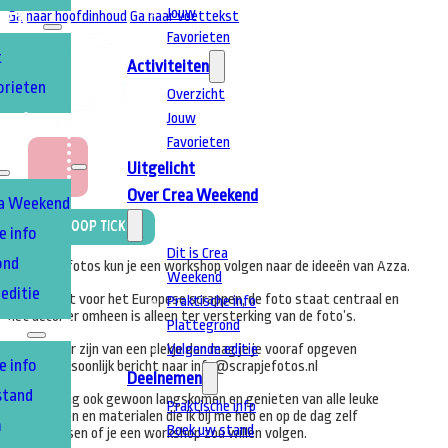
Jouw
Ga naar hoofdinhoud
Ga naar voettekst
TEN
Favorieten
t
Activiteiten
orieten
Overzicht
Jouw
T
A
Favorieten
Uitgelicht
Over Crea Weekend
ea Weekend
Koop Ticket
e info
Dit is Crea
ond
Bij scrapjefotos kun je een workshop volgen naar de ideeën van Azza.
Weekend
editie
Azza staat voor het Europese scrappen, de foto staat centraal en
Praktische info
het decor er omheen is alleen ter versterking van de foto’s.
Plattegrond
EN
Volgende editie
Wil je zeker zijn van een plekje dan mag je je vooraf opgeven
e info
via een persoonlijk bericht naar info@scrapjefotos.nl
Deelnemen
stand
Maar je mag ook gewoon langskomen en genieten van alle leuke
Praktische info
voorbeelden en materialen die ik bij me heb en op de dag zelf
m
Boek uw stand
nog beslissen of je een workshop zou willen volgen.