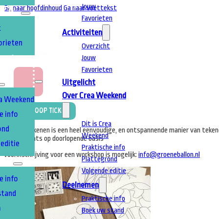
Jouw
Ga naar hoofdinhoud
Ga naar voettekst
TEN
Favorieten
t
Activiteiten
orieten
Overzicht
Jouw
T
A
Favorieten
Uitgelicht
Over Crea Weekend
ea Weekend
Koop Ticket
e info
Dit is Crea
ond
Tangle-tekenen is een heel eenvoudige, en ontspannende manier van tekenen
Weekend
vinden plaats op doorlopende basis
editie
Praktische info
voorinschrijving voor een workshop is mogelijk:
info@groeneballon.nl
Plattegrond
EN
Volgende editie
e info
Deelnemen
stand
Praktische info
m
Boek uw stand