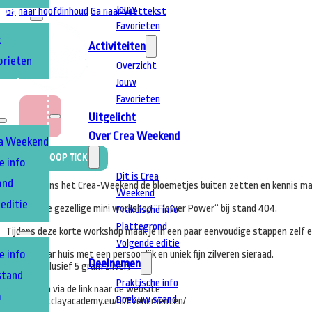
Jouw
Ga naar hoofdinhoud
Ga naar voettekst
TEN
Favorieten
t
Activiteiten
orieten
Overzicht
Jouw
T
A
Favorieten
Uitgelicht
Over Crea Weekend
ea Weekend
Koop Ticket
e info
Dit is Crea
ond
Wil je tijdens het Crea-Weekend de bloemetjes buiten zetten en kennis ma
Weekend
editie
Volg dan de gezellige mini workshop “Flower Power“ bij stand 404.
Praktische info
Plattegrond
EN
Tijdens deze korte workshop maak je in een paar eenvoudige stappen zelf een f
Volgende editie
e info
Je gaat naar huis met een persoonlijk en uniek fijn zilveren sieraad.
Deelnemen
( prijs is inclusief 5 gram zilver)
stand
Praktische info
Boeken kan via de link naar de website
m
Boek uw stand
https://artclayacademy.eu/nl/Evenementen/