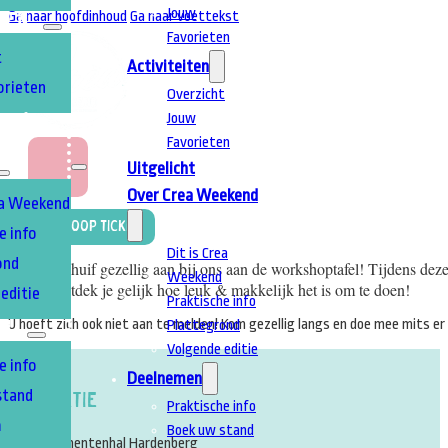
Jouw
Ga naar hoofdinhoud
Ga naar voettekst
TEN
Favorieten
t
Activiteiten
orieten
Overzicht
Jouw
T
A
Favorieten
Uitgelicht
Over Crea Weekend
ea Weekend
Koop Ticket
e info
Dit is Crea
ond
Schuif gezellig aan bij ons aan de workshoptafel! Tijdens d
Weekend
ontdek je gelijk hoe leuk & makkelijk het is om te doen!
editie
Praktische info
U hoeft zich ook niet aan te melden! Kom gezellig langs en doe mee mits er 
Plattegrond
EN
Volgende editie
e info
Deelnemen
stand
Locatie
Praktische info
m
Boek uw stand
Evenementenhal Hardenberg