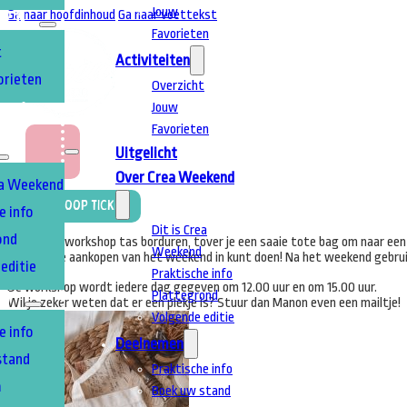
Jouw
Ga naar hoofdinhoud
Ga naar voettekst
TEN
Favorieten
t
Activiteiten
orieten
Overzicht
Jouw
T
A
Favorieten
Uitgelicht
Over Crea Weekend
ea Weekend
Koop Ticket
e info
Dit is Crea
ond
Tijdens de workshop tas borduren, tover je een saaie tote bag om naar ee
Weekend
handig al je aankopen van het weekend in kunt doen! Na het weekend gebruik
editie
Praktische info
De workshop wordt iedere dag gegeven om 12.00 uur en om 15.00 uur.
Plattegrond
EN
Wil je zeker weten dat er een plekje is? Stuur dan Manon even een mailtje!
Volgende editie
e info
Deelnemen
stand
Praktische info
m
Boek uw stand